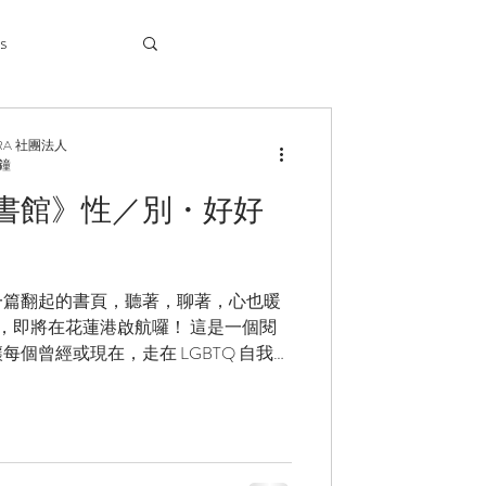
s
RA 社團法人
分鐘
書館》性／別・好好
一篇翻起的書頁，聽著，聊著，心也暖
書館，即將在花蓮港啟航囉！ 這是一個閱
個曾經或現在，走在 LGBTQ 自我認
閱出來，細細聆聽。無論你是LGBTQ