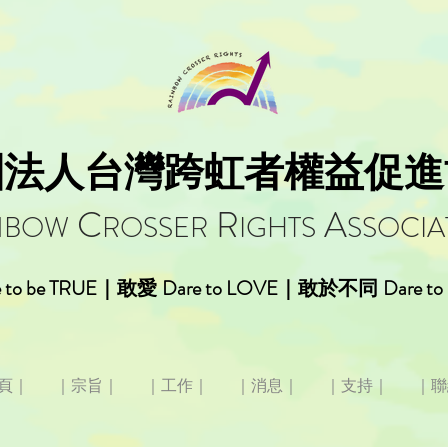
團法人台灣跨虹者權益促進
C
R
A
NBOW
ROSSER
IGHTS
SSOCIA
 to be TRUE
Dare to LOVE
Dare t
｜敢愛
｜敢於不同
頁｜
｜宗旨｜
｜工作｜
｜消息｜
｜支持｜
｜聯