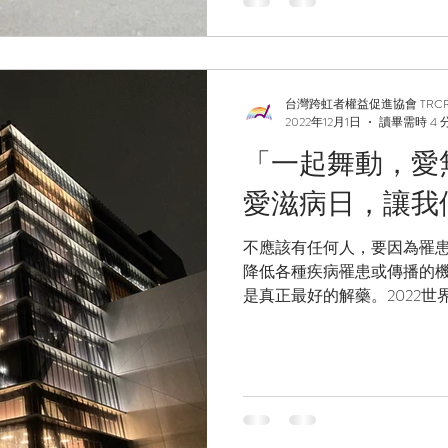
台灣跨虹者權益促進協會 TRC
2022年12月1日
讀畢需時 4 
「一起舞動，愛無
愛滋病日，讓我
不應該有任何人，要因為罹
降低各種疾病罹患或傳播的
是真正最好的解藥。2022
空，邀請您「一同舞動 愛無
在社會持續蔓延。