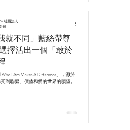
RA 社團法人
 分鐘
我就不同」藍絲帶尊
以選擇活出一個「敢於
程
 Am Makes A Difference」，源於
感受到聯繫、價值和愛的世界的願望。