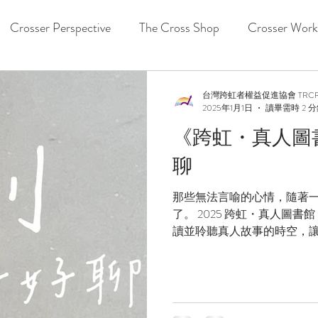
Crosser Perspective
The Cross Shop
Crosser Work
台灣跨虹者權益促進協會 TRC
2025年1月1日
讀畢需時 2 
《跨虹・真人圖
聊
那些無法言喻的心情，隨著
了。 2025 跨虹・真人圖
讀並聆聽真人故事的時空，讓每
同中的個體，有機會讓大家借
或是關心著這族群的家人...