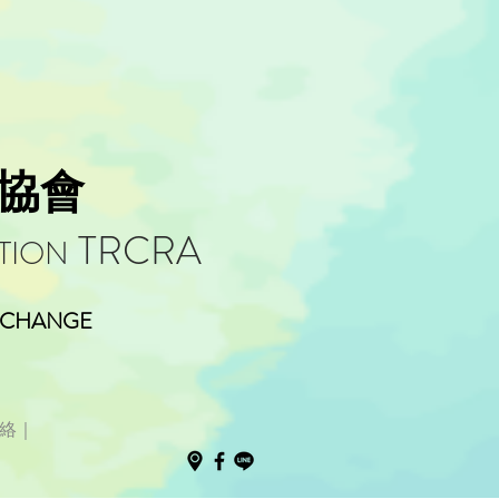
協會
TRCRA
TION
o CHANGE
絡｜