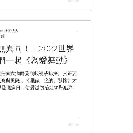
RA 社團法人
分鐘
異同！」2022世界
們一起《為愛舞動》
患任何疾病而受到歧視或排擠。真正要
機會與風險，《理解、接納、關懷》才
世界愛滋病日，使愛滋防治紅絲帶點亮夜
異同」。讓不分異同、充滿理解的愛，