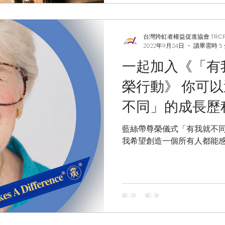
台灣跨虹者權益促進協會 TRC
2022年9月24日
讀畢需時 5
一起加入《「有
榮行動》 你可
不同」的成長歷
藍絲帶尊榮儀式「有我就不同 Who I
我希望創造一個所有人都能