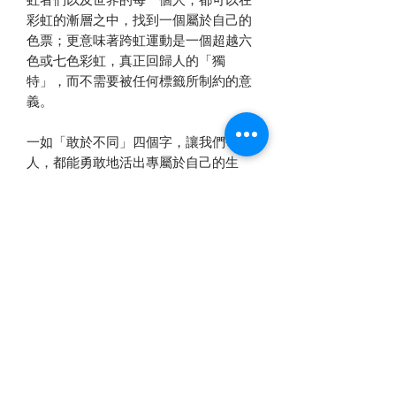
彩虹的漸層之中，找到一個屬於自己的
色票；更意味著跨虹運動是一個超越六
色或七色彩虹，真正回歸人的「獨
特」，而不需要被任何標籤所制約的意
義。
一如「敢於不同」四個字，讓我們每個
人，都能勇敢地活出專屬於自己的生
命，不需要來自社會、文化、潮流等等
對自己的定義，因為「你我，就是如此
的不同」。
社團法人台灣跨虹者權益促進協會
T
R
C
R
AIWAN
AINBOW
ROSSER
IGHTS
A
TRCRA
SSOCIATION
｜​內政部 台內團字第
1090056117
號函核淮成立｜