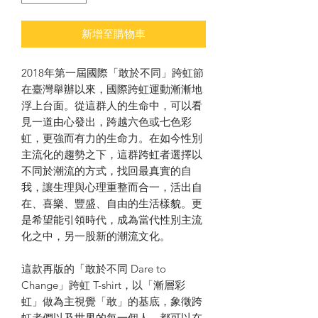
新增至購物車
2018年第一屆國際「敢於不同」跨虹節
在臺灣舉辦以來，國際跨虹運動漸漸地
浮上台面。從這群人的生命中，可以看
見一道由心發出，跨越六色或七色彩
虹，更強而有力的生命力。在如今性別
主流化的趨勢之下，這群跨虹者選擇以
不同於潮流的方式，找回最真實的自
我，讓生理與心理重整而合一，活出自
在、喜樂、豐盛、自由的生活樣貌。更
是希望能引領時代，成為當代性別主流
化之中，另一股新的潮流文化。
這款再版的「敢於不同 Dare to
Change」跨虹 T-shirt，以「漸層彩
虹」做為主視覺「敢」的基底，象徵跨
虹者們以及世界的每一個人，都可以在