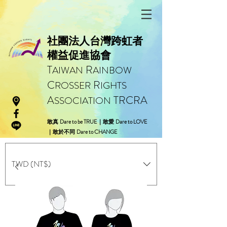
社團法人台灣跨虹者
權益促進協會
T
R
AIWAN
AINBOW
C
R
ROSSER
IGHTS
A
TRCRA
SSOCIATION
Dare to be TRUE
Dare to LOVE
敢真
｜敢愛
Dare to CHANGE
｜敢於不同
TWD (NT$)