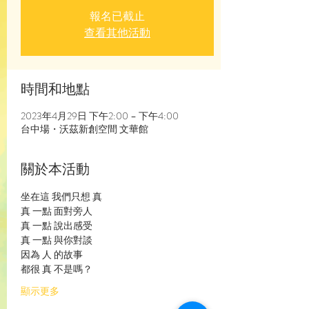
報名已截止
查看其他活動
時間和地點
2023年4月29日 下午2:00 – 下午4:00
台中場・沃茲新創空間 文華館
關於本活動
坐在這 我們只想 真
真 一點 面對旁人
真 一點 說出感受
真 一點 與你對談
因為 人 的故事
都很 真 不是嗎？
顯示更多