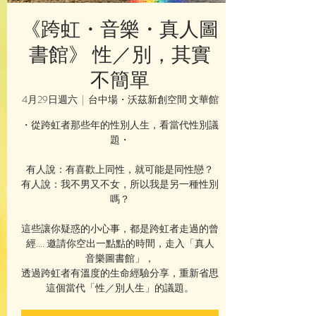
《跨虹・音樂・真人圖
書館》 性／別，其實
不簡單
4月29日週六
  |  
台中場・沃茲新創空間 文華館
・從跨虹者那些年的性別人生，看當代性別議
題・
有人說：有喜歡上同性，就可能是同性戀？
有人說：我不男又不女，所以我是另一種性別
嗎？
這些讓你疑惑的小心事，都是跨虹者走過的曾
經.... 邀請你空出一點點的時間，走入「真人
音樂圖書館」，
透過跨虹者有溫度的生命經驗分享，重新省思
這個當代「性／別人生」的議題。