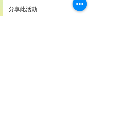
分享此活動
社團法人台灣跨虹者權益促進協會
T
R
C
R
AIWAN
AINBOW
ROSSER
IGHTS
A
TRCRA
SSOCIATION
｜​內政部 台內團字第
1090056117
號函核淮成立｜
統一編號 Tax ID.
88113253
+886 (0)2 7730 5171
services@trcra.org.tw
100011 臺北市中正區林森北路9巷13號五樓
5F, 13, Lane 9, Linsen N. Rd., Zhongzheng Dist.,
Taipei 100011, Taiwan