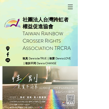
社團法人台灣跨虹者
權益促進協會
T
R
AIWAN
AINBOW
C
R
ROSSER
IGHTS
A
TRCRA
SSOCIATION
Dare to be TRUE
Dare to LOVE
敢真
｜敢愛
Dare to CHANGE
｜敢於不同