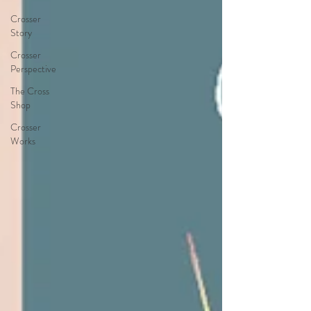
Crosser
Story
Crosser
Perspective
The Cross
Shop
Crosser
Works