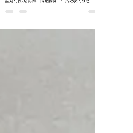
2025年 11/1 我想聊聊終於迎來 “真人專線” 了！ 在性/
別旅程中，有些想問、想說、想被聽見的話嗎？ 無
論是對性/別認同、情感關係、生活經驗的疑惑，或
只是想找個安心的空間聊聊。 歡迎你拿起手機 跟我
們聊聊吧 ：） 專線電話： 0900-497-023 服務時
間：...