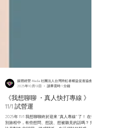
媒體經營 Media 社團法人台灣跨虹者權益促進協會
2025年10月13日
讀畢需時 1 分鐘
《我想聊聊 ・真人快打專線 》
11/1 試營運