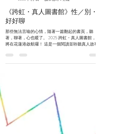
台灣跨虹者權益促進協會 TRCRA 社團法人
2025年1月1日
讀畢需時 2 分鐘
《跨虹・真人圖書館》性／別・
好好聊
那些無法言喻的心情，隨著一篇翻起的書頁，聽
著，聊著，心也暖了。 2025 跨虹・真人圖書館，即
將在花蓮港啟航囉！ 這是一個閱讀並聆聽真人故事
的時空，讓每個曾經或現在，走在 LGBTQ 自我認同
中的個體，有機會讓大家借閱出來，細細聆聽。無
論你是LGBTQ或是關心著這族群的家人...