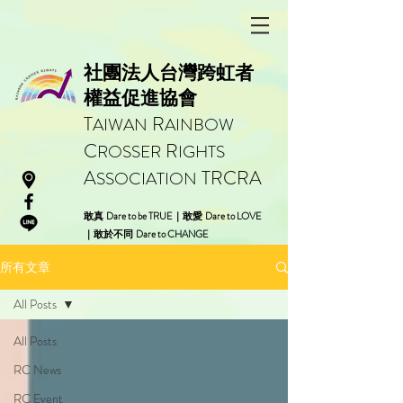
社團法人台灣跨虹者
權益促進協會
T
R
AIWAN
AINBOW
C
R
ROSSER
IGHTS
A
TRCRA
SSOCIATION
Dare to be TRUE
Dare to LOVE
敢真
｜敢愛
Dare to CHANGE
｜敢於不同
所有文章
All Posts
All Posts
RC News
RC Event